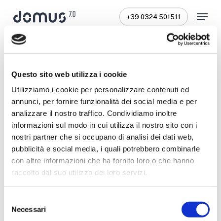
Skip
Menu
+39 0324 501511
to
Close
main
Menu
content
Questo sito web utilizza i cookie
Utilizziamo i cookie per personalizzare contenuti ed
Aedes s.r.l.
annunci, per fornire funzionalità dei social media e per
Info
legali
e
societarie
analizzare il nostro traffico. Condividiamo inoltre
informazioni sul modo in cui utilizza il nostro sito con i
nostri partner che si occupano di analisi dei dati web,
pubblicità e social media, i quali potrebbero combinarle
Aedes S.r.l.
con altre informazioni che ha fornito loro o che hanno
raccolto dal suo utilizzo dei loro servizi.
P.IVA / C.F. / Reg. Imp. 00672630076
REA VCO 186862
Selezione
Necessari
del
Cap. Soc. €1.000.000,00 iv.